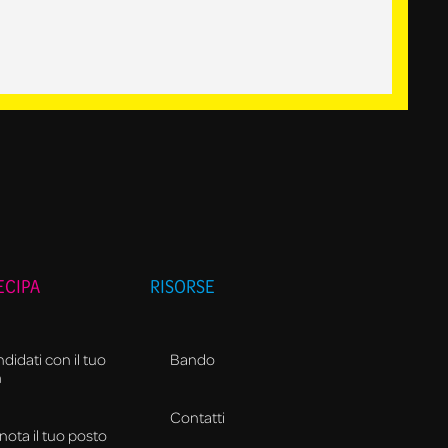
ECIPA
RISORSE
didati con il tuo
Bando
m
Contatti
nota il tuo posto