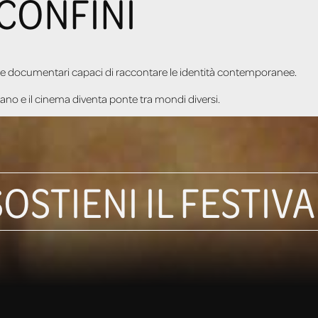
CONFINI
gi e documentari capaci di raccontare le identità contemporanee.
iano e il cinema diventa ponte tra mondi diversi.
SOSTIENI IL FESTIVA