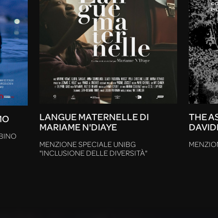
LANGUE MATERNELLE DI
THE A
MO
MARIAME N'DIAYE
DAVID
BINO
MENZIONE SPECIALE UNIBG
MENZIO
"INCLUSIONE DELLE DIVERSITÀ"