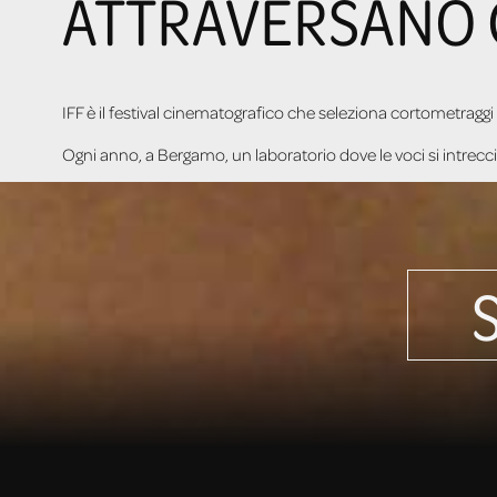
ATTRAVERSANO 
IFF è il festival cinematografico che seleziona cortometrag
Ogni anno, a Bergamo, un laboratorio dove le voci si intrecc
SCOPRI LA STORIA DI IFF