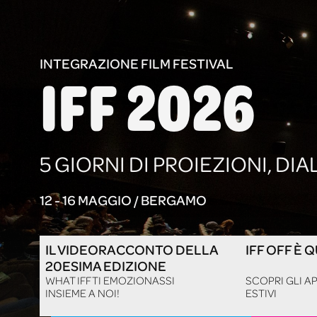
INTEGRAZIONE FILM FESTIVAL
IFF 2026
5 GIORNI DI PROIEZIONI, DI
12 - 16 MAGGIO / BERGAMO
IL VIDEORACCONTO DELLA
IFF OFF È Q
20ESIMA EDIZIONE
WHAT IFF TI EMOZIONASSI
SCOPRI GLI 
INSIEME A NOI!
ESTIVI