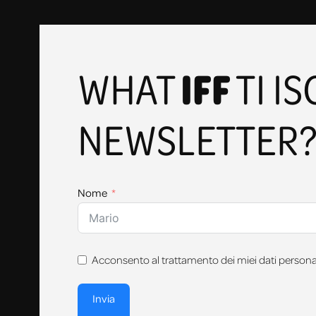
IFF
WHAT
TI I
NEWSLETTER
Nome
Acconsento al trattamento dei miei dati personali
Invia